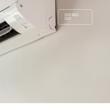
ALIZAÇÃO
255 863
250